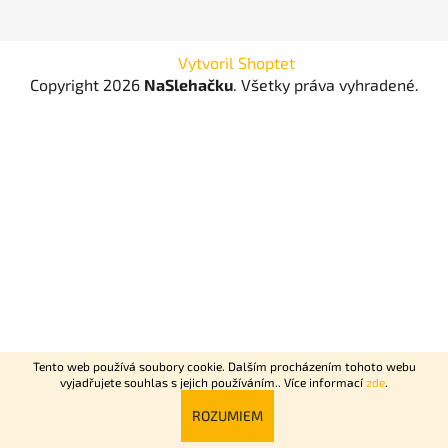
Vytvoril Shoptet
Copyright 2026
NaSlehačku
. Všetky práva vyhradené.
Tento web používá soubory cookie. Dalším procházením tohoto webu
vyjadřujete souhlas s jejich používáním.. Více informací
zde
.
Rychlý nonstop rozvoz Praha + Dovoz celé ČR do 2 dní.
ROZUMIEM