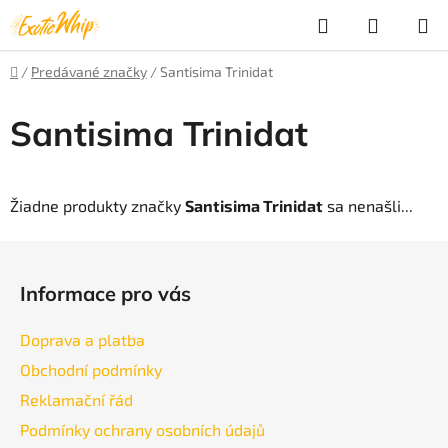
Prejsť
Hľadať
NÁKUP
na
obsah
KOŠÍK
Domov
/
Predávané značky
/
Santisima Trinidat
Santisima Trinidat
Žiadne produkty značky
Santisima Trinidat
sa nenašli...
Z
á
Informace pro vás
p
ä
Doprava a platba
t
Obchodní podmínky
i
Reklamační řád
e
Podmínky ochrany osobních údajů