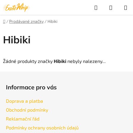
Přejít
Hledat
NÁKUP
na
obsah
KOŠÍK
Domů
/
Prodávané značky
/
Hibiki
Hibiki
Žádné produkty značky
Hibiki
nebyly nalezeny...
Z
á
Informace pro vás
p
a
Doprava a platba
t
Obchodní podmínky
í
Reklamační řád
Podmínky ochrany osobních údajů