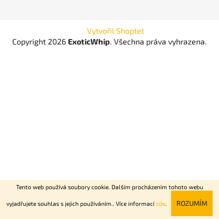
Vytvořil Shoptet
Copyright 2026
ExoticWhip
. Všechna práva vyhrazena.
Tento web používá soubory cookie. Dalším procházením tohoto webu
Rychlý nonstop rozvoz Praha + Dovoz celé ČR do 2 dní.
ROZUMÍM
vyjadřujete souhlas s jejich používáním.. Více informací
zde
.