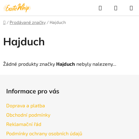
Přejít
Hledat
NÁKUP
na
obsah
KOŠÍK
Domů
/
Prodávané značky
/
Hajduch
Hajduch
Žádné produkty značky
Hajduch
nebyly nalezeny...
Z
á
Informace pro vás
p
a
Doprava a platba
t
Obchodní podmínky
í
Reklamační řád
Podmínky ochrany osobních údajů