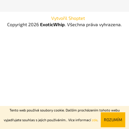
Vytvořil Shoptet
Copyright 2026
ExoticWhip
. Všechna práva vyhrazena.
Tento web používá soubory cookie. Dalším procházením tohoto webu
Rychlý nonstop rozvoz Praha + Dovoz celé ČR do 2 dní.
ROZUMÍM
vyjadřujete souhlas s jejich používáním.. Více informací
zde
.