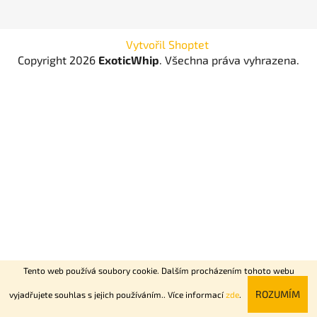
Vytvořil Shoptet
Copyright 2026
ExoticWhip
. Všechna práva vyhrazena.
Tento web používá soubory cookie. Dalším procházením tohoto webu
Rychlý nonstop rozvoz Praha + Dovoz celé ČR do 2 dní.
ROZUMÍM
vyjadřujete souhlas s jejich používáním.. Více informací
zde
.