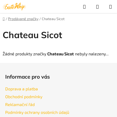
Přejít
Hledat
NÁKUP
na
obsah
KOŠÍK
Domů
/
Prodávané značky
/
Chateau Sicot
Chateau Sicot
Žádné produkty značky
Chateau Sicot
nebyly nalezeny...
Z
á
Informace pro vás
p
a
Doprava a platba
t
Obchodní podmínky
í
Reklamační řád
Podmínky ochrany osobních údajů