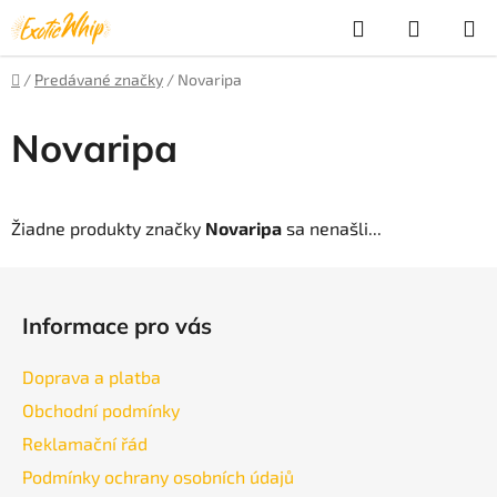
Prejsť
Hľadať
NÁKUP
na
obsah
KOŠÍK
Domov
/
Predávané značky
/
Novaripa
Novaripa
Žiadne produkty značky
Novaripa
sa nenašli...
Z
á
Informace pro vás
p
ä
Doprava a platba
t
Obchodní podmínky
i
Reklamační řád
e
Podmínky ochrany osobních údajů