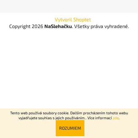
Vytvoril Shoptet
Copyright 2026
NaSlehačku
. Všetky práva vyhradené.
Tento web používá soubory cookie. Dalším procházením tohoto webu
vyjadřujete souhlas s jejich používáním.. Více informací
zde
.
Rychlý nonstop rozvoz Praha + Dovoz celé ČR do 2 dní.
ROZUMIEM