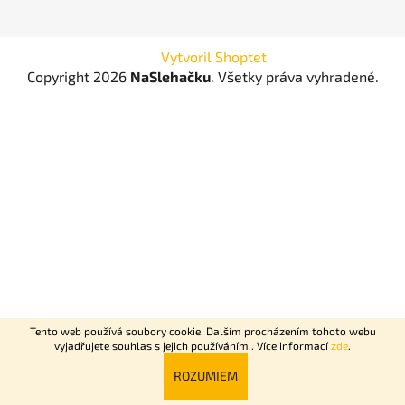
Vytvoril Shoptet
Copyright 2026
NaSlehačku
. Všetky práva vyhradené.
Tento web používá soubory cookie. Dalším procházením tohoto webu
vyjadřujete souhlas s jejich používáním.. Více informací
zde
.
Rychlý nonstop rozvoz Praha + Dovoz celé ČR do 2 dní.
ROZUMIEM