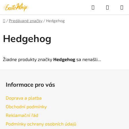
Prejsť
Hľadať
NÁKUP
na
obsah
KOŠÍK
Domov
/
Predávané značky
/
Hedgehog
Hedgehog
Žiadne produkty značky
Hedgehog
sa nenašli...
Z
á
Informace pro vás
p
ä
Doprava a platba
t
Obchodní podmínky
i
Reklamační řád
e
Podmínky ochrany osobních údajů