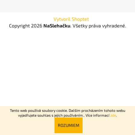
Vytvoril Shoptet
Copyright 2026
NaSlehačku
. Všetky práva vyhradené.
Tento web používá soubory cookie. Dalším procházením tohoto webu
vyjadřujete souhlas s jejich používáním.. Více informací
zde
.
Rychlý nonstop rozvoz Praha + Dovoz celé ČR do 2 dní.
ROZUMIEM