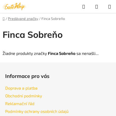
Prejsť
Hľadať
NÁKUP
na
obsah
KOŠÍK
Domov
/
Predávané značky
/
Finca Sobreňo
Finca Sobreňo
Žiadne produkty značky
Finca Sobreňo
sa nenašli...
Z
á
Informace pro vás
p
ä
Doprava a platba
t
Obchodní podmínky
i
Reklamační řád
e
Podmínky ochrany osobních údajů