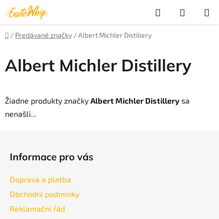
Prejsť
Hľadať
NÁKUP
na
obsah
KOŠÍK
Domov
/
Predávané značky
/
Albert Michler Distillery
Albert Michler Distillery
Žiadne produkty značky
Albert Michler Distillery
sa
nenašli...
Z
á
Informace pro vás
p
ä
Doprava a platba
t
Obchodní podmínky
i
Reklamační řád
e