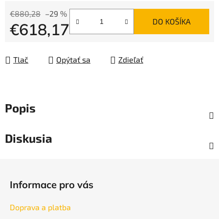
€880,28
–29 %
DO KOŠÍKA
€618,17
Jednotková cena:
Tlač
Opýtať sa
Zdieľať
Popis
Diskusia
Z
á
Informace pro vás
p
ä
Doprava a platba
t