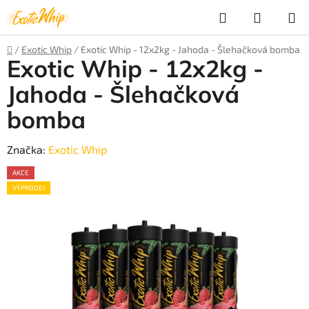
Prejsť
Hľadať
NÁKUP
na
obsah
KOŠÍK
Domov
/
Exotic Whip
/
Exotic Whip - 12x2kg - Jahoda - Šlehačková bomba
Exotic Whip - 12x2kg -
Jahoda - Šlehačková
bomba
Značka:
Exotic Whip
AKCE
VÝPRODEJ